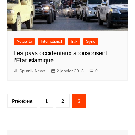
Actualité
International
Irak
Syrie
Les pays occidentaux sponsorisent
l’Etat islamique
Sputnik News
2 janvier 2015
0
Pagination
Précédent
1
2
3
des
publications