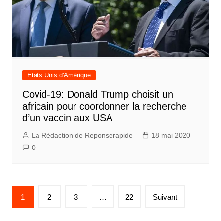
Etats Unis d'Amérique
Covid-19: Donald Trump choisit un
africain pour coordonner la recherche
d’un vaccin aux USA
La Rédaction de Reponserapide
18 mai 2020
0
Pagination
1
2
3
…
22
Suivant
des