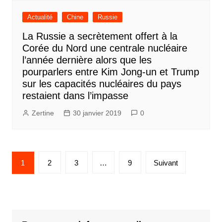
Actualité
Chine
Russie
La Russie a secrètement offert à la
Corée du Nord une centrale nucléaire
l’année dernière alors que les
pourparlers entre Kim Jong-un et Trump
sur les capacités nucléaires du pays
restaient dans l’impasse
Zertine
30 janvier 2019
0
Pagination
1
2
3
…
9
Suivant
des
publications