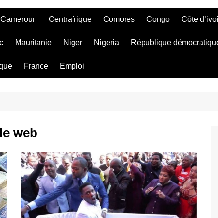
Cameroun
Centrafrique
Comores
Congo
Côte d’ivo
c
Mauritanie
Niger
Nigeria
République démocratiqu
ique
France
Emploi
 le web