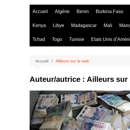
Accueil
Algérie
Benin
Burkina Faso
Kenya
Libye
Madagascar
Mali
Maro
Tchad
Togo
Tunisie
Etats Unis d’Amér
Accueil
Ailleurs sur le web
Auteur/autrice :
Ailleurs sur