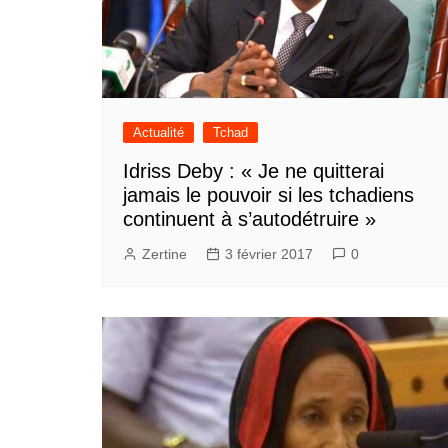
Actualité
Tchad
Idriss Deby : « Je ne quitterai
jamais le pouvoir si les tchadiens
continuent à s’autodétruire »
Zertine
3 février 2017
0