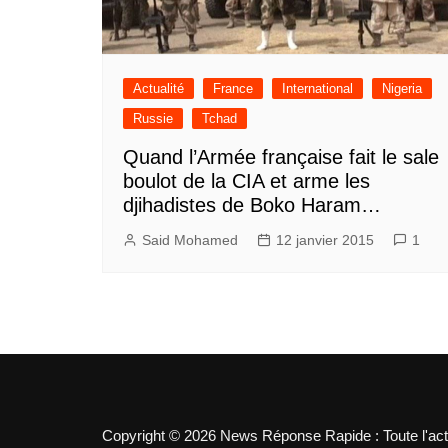
Actualité
France
International
Nigeria
Russie
Tchad
Quand l’Armée française fait le sale
boulot de la CIA et arme les
djihadistes de Boko Haram…
Said Mohamed
12 janvier 2015
1
Copyright © 2026 News Réponse Rapide : Toute l'actua