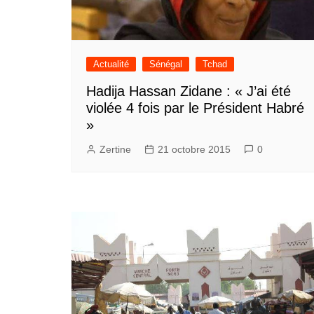
Actualité
Sénégal
Tchad
Hadija Hassan Zidane : « J’ai été
violée 4 fois par le Président Habré
»
Zertine
21 octobre 2015
0