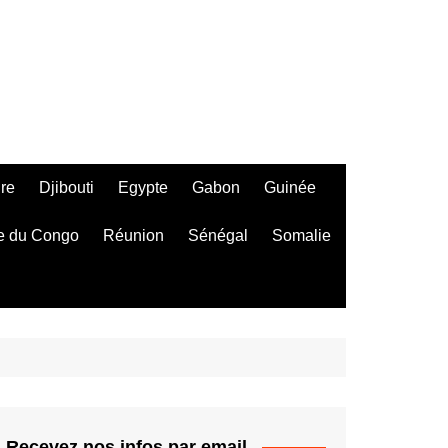
ire
Djibouti
Egypte
Gabon
Guinée
e du Congo
Réunion
Sénégal
Somalie
Recevez nos infos par email