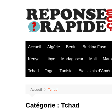
Aller
au
contenu
Accueil
Algérie
Benin
Burkina Faso
Kenya
Libye
Madagascar
Mali
Maro
Tchad
Togo
Tunisie
Etats Unis d’Amér
Accueil
Tchad
Catégorie :
Tchad