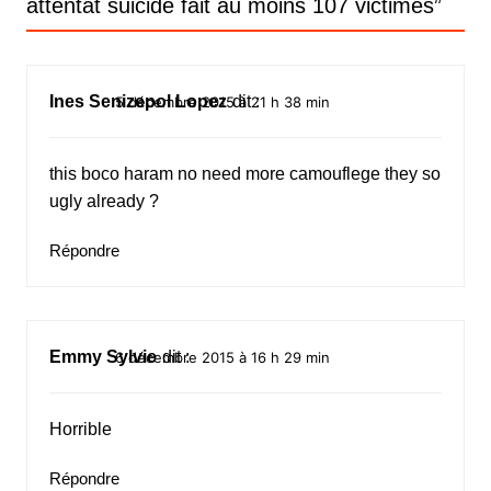
attentat suicide fait au moins 107 victimes
”
Ines Senizepol Lopez
dit :
5 décembre 2015 à 21 h 38 min
this boco haram no need more camouflege they so
ugly already ?
Répondre
Emmy Sylvie
dit :
6 décembre 2015 à 16 h 29 min
Horrible
Répondre