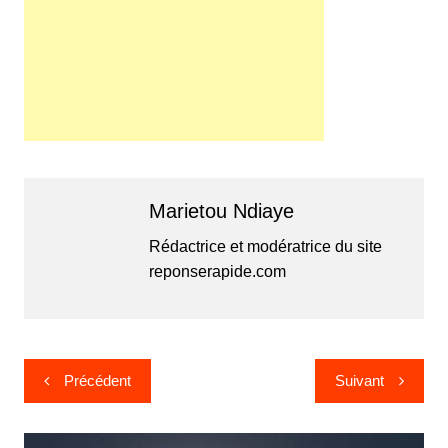
Marietou Ndiaye
Rédactrice et modératrice du site
reponserapide.com
Navigation
Précédent
Suivant
de
l’article