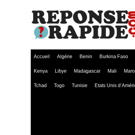
Aller
au
contenu
Accueil
Algérie
Benin
Burkina Faso
Kenya
Libye
Madagascar
Mali
Maro
Tchad
Togo
Tunisie
Etats Unis d’Amér