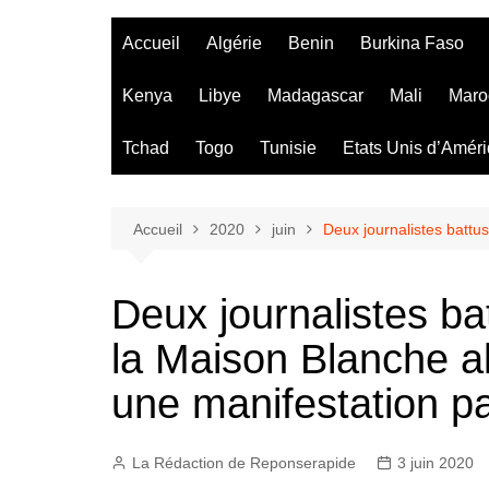
Accueil
Algérie
Benin
Burkina Faso
Kenya
Libye
Madagascar
Mali
Maro
Tchad
Togo
Tunisie
Etats Unis d’Amér
Accueil
2020
juin
Deux journalistes battus
Deux journalistes ba
la Maison Blanche al
une manifestation pa
La Rédaction de Reponserapide
3 juin 2020