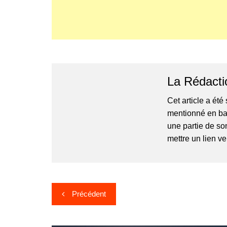
La Rédacti
Cet article a ét
mentionné en bas 
une partie de so
mettre un lien v
Navigation
Précédent
de