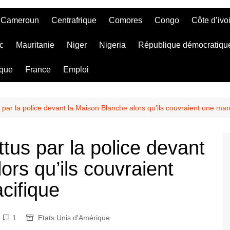
Cameroun
Centrafrique
Comores
Congo
Côte d’ivo
c
Mauritanie
Niger
Nigeria
République démocratiqu
ique
France
Emploi
 par la police devant la Maison Blanche alors qu’ils couvraient une man
ttus par la police devant
ors qu’ils couvraient
cifique
1
Etats Unis d'Amérique