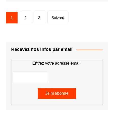
Pagination
1
2
3
Suivant
des
publications
Recevez nos infos par email
Entrez votre adresse email: