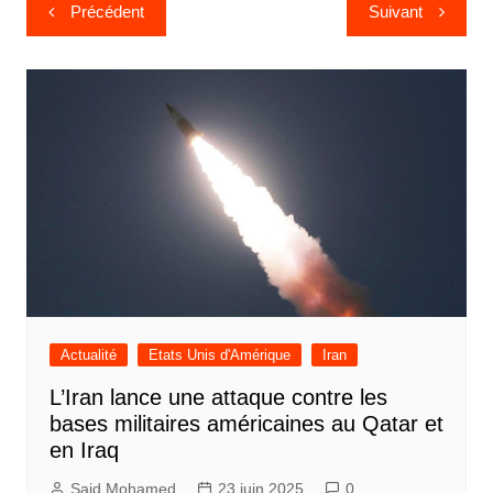
Navigation
Précédent
Suivant
de
l’article
Actualité
Etats Unis d'Amérique
Iran
L’Iran lance une attaque contre les
bases militaires américaines au Qatar et
en Iraq
Said Mohamed
23 juin 2025
0