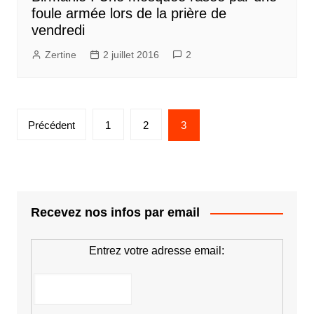
foule armée lors de la prière de
vendredi
Zertine
2 juillet 2016
2
Pagination
Précédent
1
2
3
des
publications
Recevez nos infos par email
Entrez votre adresse email: