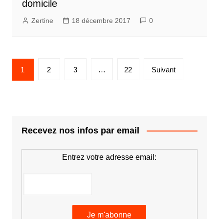
domicile
Zertine
18 décembre 2017
0
Pagination
1
2
3
…
22
Suivant
des
publications
Recevez nos infos par email
Entrez votre adresse email: