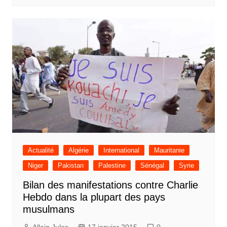
Actualité
Algérie
International
Mauritanie
Niger
Pakistan
Palestine
Sénégal
Syrie
Bilan des manifestations contre Charlie
Hebdo dans la plupart des pays
musulmans
Allain Jules
17 janvier 2015
0