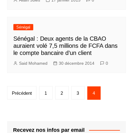
Sénégal
Sénégal : Deux agents de la CBAO
auraient volé 7,5 millions de FCFA dans
le compte bancaire d’un client
Said Mohamed
30 décembre 2014
0
Pagination
Précédent
1
2
3
4
des
publications
Recevez nos infos par email