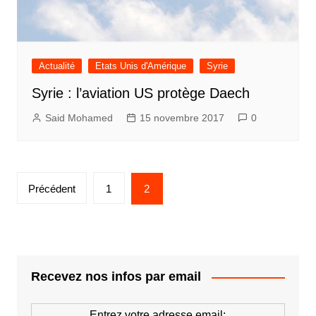
Actualité
Etats Unis d'Amérique
Syrie
Syrie : l’aviation US protège Daech
Said Mohamed
15 novembre 2017
0
Pagination
Précédent
1
2
des
publications
Recevez nos infos par email
Entrez votre adresse email: