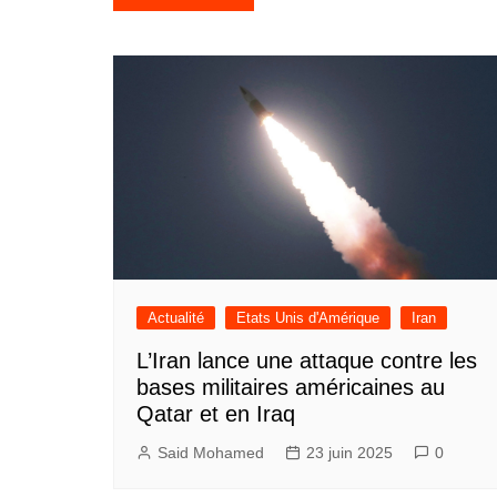
de
l’article
Actualité
Etats Unis d'Amérique
Iran
L’Iran lance une attaque contre les
bases militaires américaines au
Qatar et en Iraq
Said Mohamed
23 juin 2025
0