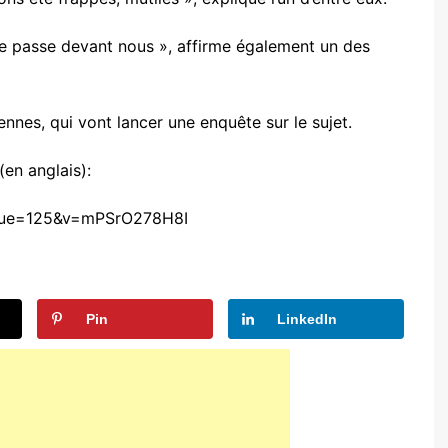
 se passe devant nous », affirme également un des
nnes, qui vont lancer une enquête sur le sujet.
en anglais):
inue=125&v=mPSrO278H8I
Pin
LinkedIn