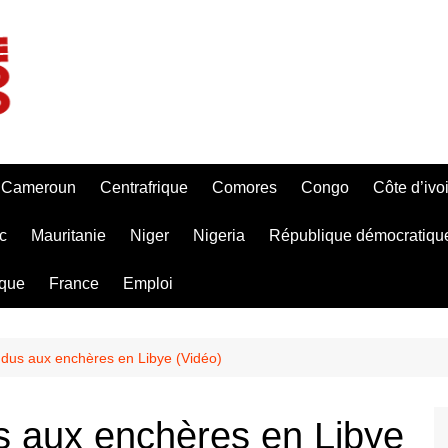
Cameroun
Centrafrique
Comores
Congo
Côte d’ivo
c
Mauritanie
Niger
Nigeria
République démocratiqu
ique
France
Emploi
dus aux enchères en Libye (Vidéo)
s aux enchères en Libye