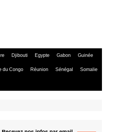
ire
Djibouti
Egypte
Gabon
Guinée
e du Congo
Réunion
Sénégal
Somalie
Recevez nos infos par email