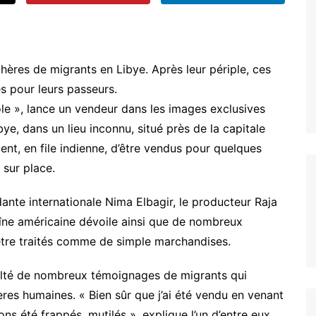
res de migrants en Libye. Après leur périple, ces
es pour leurs passeurs.
le », lance un vendeur dans les images exclusives
e, dans un lieu inconnu, situé près de la capitale
ent, en file indienne, d’être vendus pour quelques
 sur place.
ante internationale Nima Elbagir, le producteur Raja
haîne américaine dévoile ainsi que de nombreux
 être traités comme de simple marchandises.
écolté de nombreux témoignages de migrants qui
res humaines. « Bien sûr que j’ai été vendu en venant
ns été frappés, mutilés », explique l’un d’entre eux.