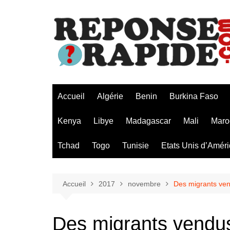
Aller
au
contenu
Accueil
Algérie
Benin
Burkina Faso
Kenya
Libye
Madagascar
Mali
Maro
Tchad
Togo
Tunisie
Etats Unis d’Amér
Accueil
2017
novembre
Des migrants ven
Des migrants vendu