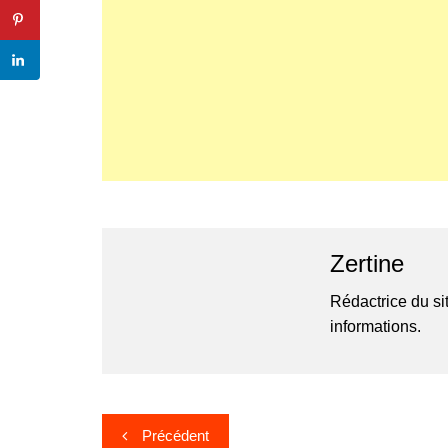
Zertine
Rédactrice du si
informations.
Navigation
Précédent