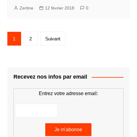
Zertine
12 février 2018
0
Pagination
1
2
Suivant
des
publications
Recevez nos infos par email
Entrez votre adresse email: