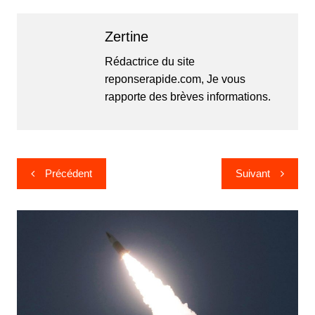
Zertine
Rédactrice du site
reponserapide.com, Je vous
rapporte des brèves informations.
Navigation
Précédent
Suivant
de
l’article