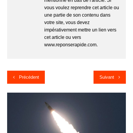
mentionné en bas de l'article. Si
vous voulez reprendre cet article ou
une partie de son contenu dans
votre site, vous devez
impérativement mettre un lien vers
cet article ou vers
www.reponserapide.com.
Navigation
Précédent
Suivant
de
l’article