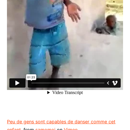
Peu de gens sont capables de danser comme cet
enfant.
from
samomoi
on
Vimeo
.