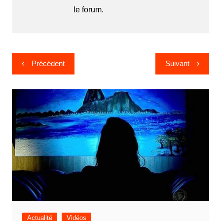
le forum.
Navigation
Précédent
Suivant
de
l’article
Actualité
Vidéos