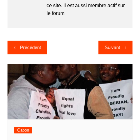
ce site. Il est aussi membre actif sur
le forum.
Navigation
Précédent
Suivant
de
l’article
Gabon