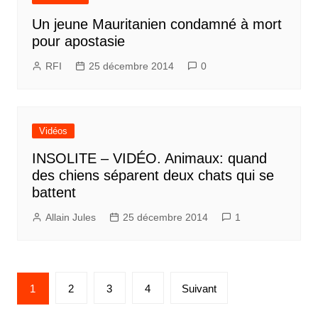
Un jeune Mauritanien condamné à mort
pour apostasie
RFI
25 décembre 2014
0
Vidéos
INSOLITE – VIDÉO. Animaux: quand
des chiens séparent deux chats qui se
battent
Allain Jules
25 décembre 2014
1
Pagination
1
2
3
4
Suivant
des