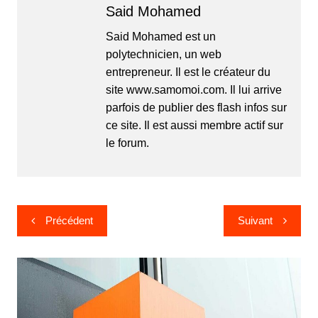
Said Mohamed
Said Mohamed est un
polytechnicien, un web
entrepreneur. Il est le créateur du
site www.samomoi.com. Il lui arrive
parfois de publier des flash infos sur
ce site. Il est aussi membre actif sur
le forum.
Navigation
Précédent
Suivant
de
l’article