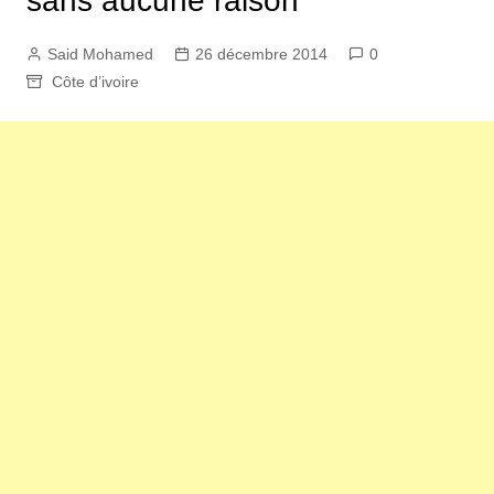
sans aucune raison
Said Mohamed
26 décembre 2014
0
Côte d’ivoire