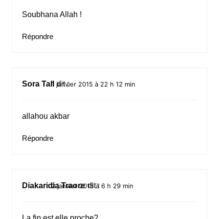
Soubhana Allah !
Répondre
Sora Tall
dit :
1 janvier 2015 à 22 h 12 min
allahou akbar
Répondre
Diakaridia Traore
dit :
2 janvier 2015 à 6 h 29 min
La fin est elle proche?