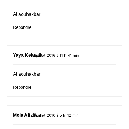
Allaouhakbar
Répondre
Yaya Keita
dit :
23 juillet 2016 à 11 h 41 min
Allaouhakbar
Répondre
Mola Ali
dit :
24 juillet 2016 à 5 h 42 min