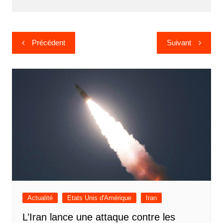
Navigation
Précédent
Suivant
de
l’article
Actualité
Etats Unis d'Amérique
Iran
L’Iran lance une attaque contre les