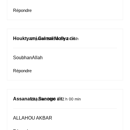
Répondre
Houktyami Galmaï Mollya
dit :
21 juillet 2016 à 8 h 24 min
SoubhanAllah
Répondre
Assanatou Sanogo
dit :
22 juillet 2016 à 12 h 00 min
ALLAHOU AKBAR