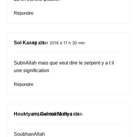
Répondre
Sol Kassy
dit :
20 juillet 2016 à 17 h 30 min
SubnAllah mais que veut dire le serpent y a t il
une signification
Répondre
Houktyami Galmaï Mollya
dit :
21 juillet 2016 à 8 h 24 min
SoubhanAllah