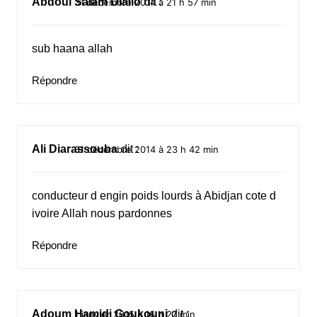
Abdoul Salam Diallo
dit :
31 décembre 2014 à 21 h 57 min
sub haana allah
Répondre
Ali Diarassouba
dit :
31 décembre 2014 à 23 h 42 min
conducteur d engin poids lourds à Abidjan cote d
ivoire Allah nous pardonnes
Répondre
Adoum Hamidi Goukouni
dit :
1 janvier 2015 à 16 h 27 min