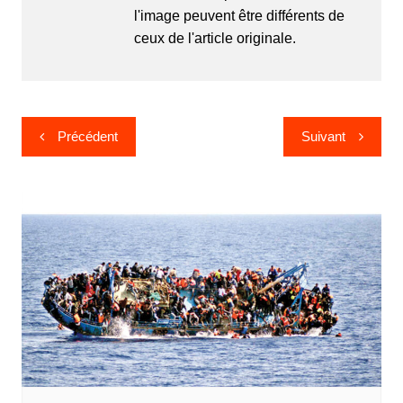
l'image peuvent être différents de
ceux de l'article originale.
Navigation
Précédent
Suivant
de
l’article