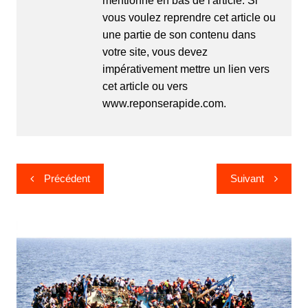
mentionné en bas de l'article. Si
vous voulez reprendre cet article ou
une partie de son contenu dans
votre site, vous devez
impérativement mettre un lien vers
cet article ou vers
www.reponserapide.com.
Navigation
Précédent
Suivant
de
l’article