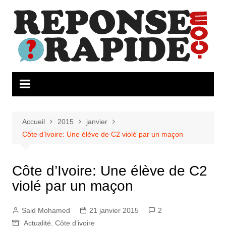
Aller
au
contenu
Accueil
2015
janvier
Côte d’Ivoire: Une élève de C2 violé par un maçon
Côte d’Ivoire: Une élève de C2
violé par un maçon
Said Mohamed
21 janvier 2015
2
Actualité
,
Côte d’ivoire