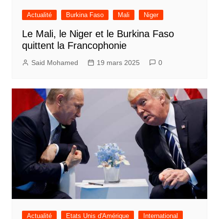
Actualité
Burkina Faso
Mali
Niger
Le Mali, le Niger et le Burkina Faso
quittent la Francophonie
Said Mohamed
19 mars 2025
0
Actualité
Etats Unis d'Amérique
International