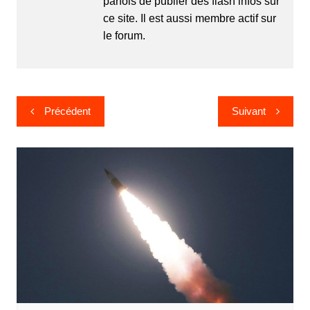
parfois de publier des flash infos sur
ce site. Il est aussi membre actif sur
le forum.
Navigation
Précédent
Suivant
de
l’article