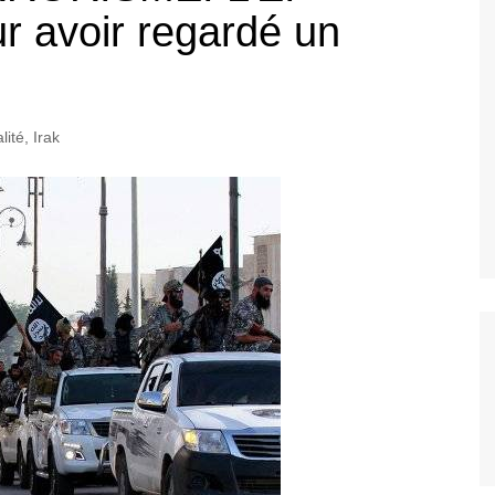
r avoir regardé un
lité
,
Irak