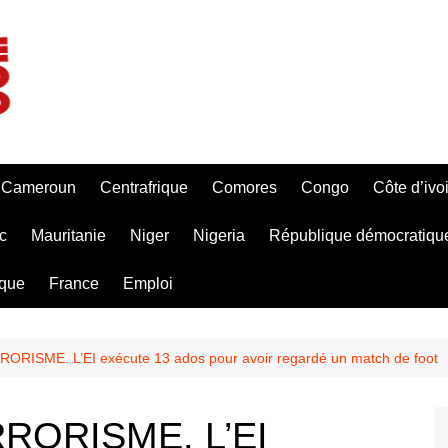
Cameroun
Centrafrique
Comores
Congo
Côte d’ivo
c
Mauritanie
Niger
Nigeria
République démocratiqu
ique
France
Emploi
RISME. L’EI exécute 13 ados pour avoir regardé un match de foot
RORISME. L’EI