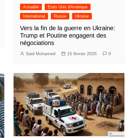
Actualité
Etats Unis d'Amérique
International
Russie
Ukraine
Vers la fin de la guerre en Ukraine:
Trump et Poutine engagent des
négociations
Said Mohamed
15 février 2025
0