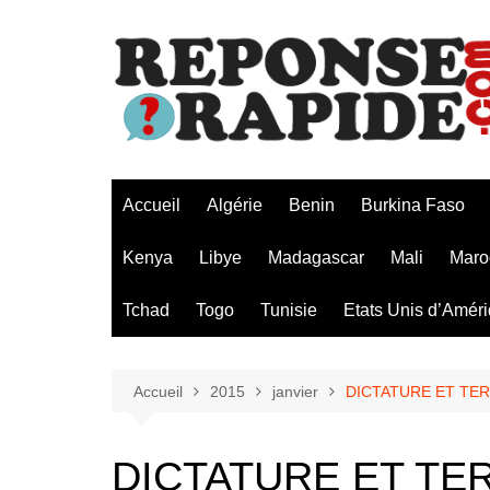
Aller
au
contenu
Accueil
Algérie
Benin
Burkina Faso
Kenya
Libye
Madagascar
Mali
Maro
Tchad
Togo
Tunisie
Etats Unis d’Amér
Accueil
2015
janvier
DICTATURE ET TERRO
DICTATURE ET TER