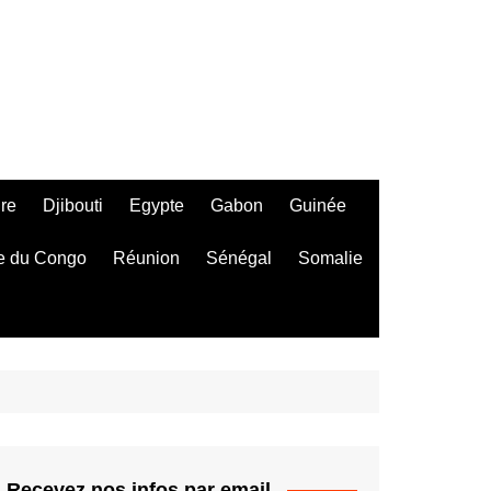
ire
Djibouti
Egypte
Gabon
Guinée
e du Congo
Réunion
Sénégal
Somalie
Recevez nos infos par email