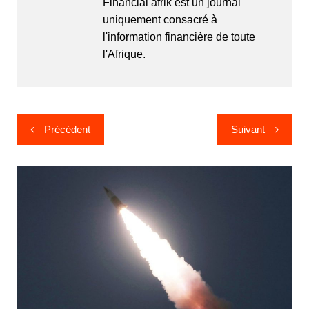
Financial afrik est un journal
uniquement consacré à
l'information financière de toute
l'Afrique.
Navigation
Précédent
Suivant
de
l’article