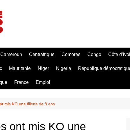
Cameroun
Centrafrique
Comores
Congo
Côte d’ivo
c
Mauritanie
Niger
Nigeria
République démocratiqu
ique
France
Emploi
nt mis KO une fillette de 8 ans
es ont mis KO une