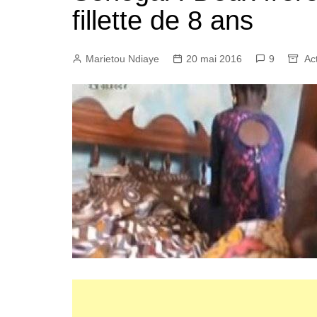
fillette de 8 ans
Marietou Ndiaye
20 mai 2016
9
Act