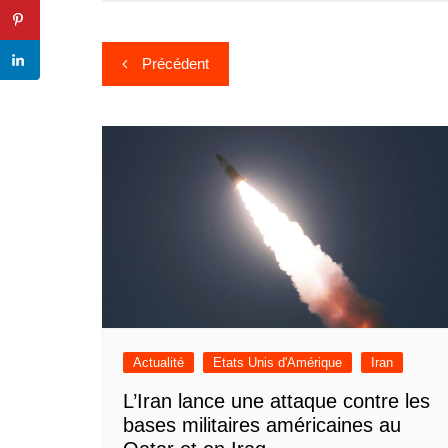
Navigation
Précédent
de
l’article
Actualité
Etats Unis d'Amérique
Iran
L’Iran lance une attaque contre les
bases militaires américaines au