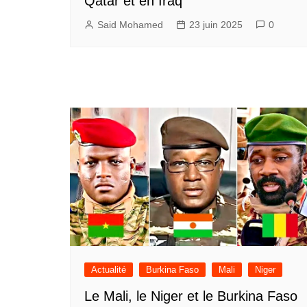
Qatar et en Iraq
Said Mohamed
23 juin 2025
0
Actualité
Burkina Faso
Mali
Niger
Le Mali, le Niger et le Burkina Faso