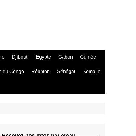
ire
Djibouti
Egypte
Gabon
Guinée
e du Congo
Réunion
Sénégal
Somalie
Recevez nos infos par email