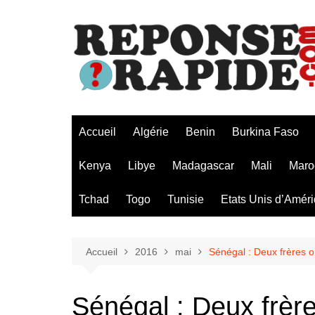
Aller
au
contenu
Accueil
Algérie
Benin
Burkina Faso
Kenya
Libye
Madagascar
Mali
Maro
Tchad
Togo
Tunisie
Etats Unis d’Amér
Accueil
2016
mai
Sénégal : Deux frères o
Sénégal : Deux frèr