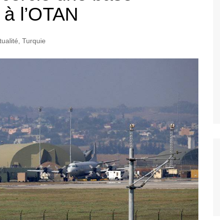
t à l’OTAN
tualité
,
Turquie