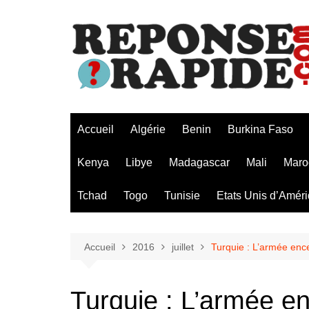
Aller
au
contenu
Accueil
Algérie
Benin
Burkina Faso
Kenya
Libye
Madagascar
Mali
Maro
Tchad
Togo
Tunisie
Etats Unis d’Amér
Accueil
2016
juillet
Turquie : L’armée ence
Turquie : L’armée e