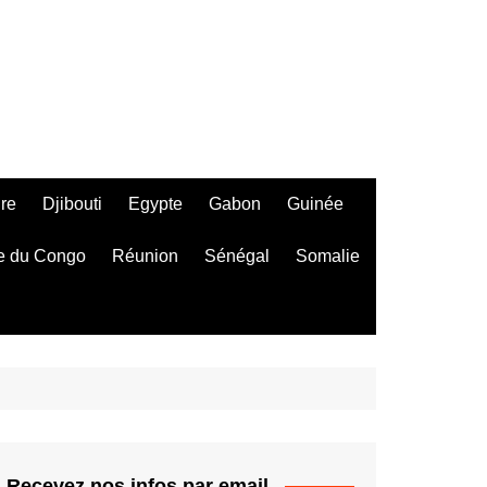
ire
Djibouti
Egypte
Gabon
Guinée
e du Congo
Réunion
Sénégal
Somalie
Recevez nos infos par email