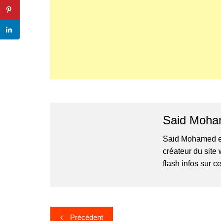
Said Moh
Said Mohamed est
créateur du site
flash infos sur ce
Navigation
Précédent