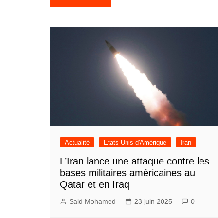
de
l’article
Actualité
Etats Unis d'Amérique
Iran
L’Iran lance une attaque contre les
bases militaires américaines au
Qatar et en Iraq
Said Mohamed
23 juin 2025
0