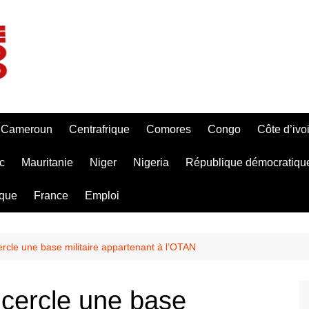
Cameroun
Centrafrique
Comores
Congo
Côte d’ivo
c
Mauritanie
Niger
Nigeria
République démocratiqu
ique
France
Emploi
rcle une base militaire appartenant à l’OTAN
ncercle une base