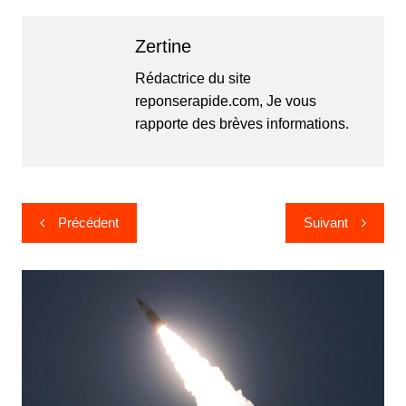
Zertine
Rédactrice du site
reponserapide.com, Je vous
rapporte des brèves informations.
Navigation
Précédent
Suivant
de
l’article