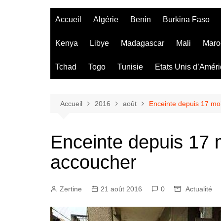
Accueil
Algérie
Benin
Burkina Faso
Kenya
Libye
Madagascar
Mali
Maro
Tchad
Togo
Tunisie
Etats Unis d’Amér
Accueil
2016
août
Enceinte depuis 17 moi
Enceinte depuis 17 m
accoucher
Zertine
21 août 2016
0
Actualité