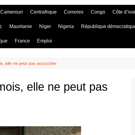
Cameroun
Centrafrique
Comores
Congo
Côte d’ivo
c
Mauritanie
Niger
Nigeria
République démocratiqu
ique
France
Emploi
s, elle ne peut pas accoucher
ois, elle ne peut pas