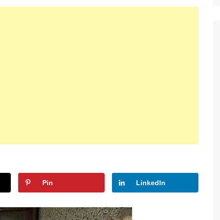
Pin
LinkedIn