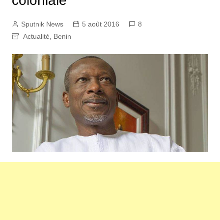
coloniale
Sputnik News
5 août 2016
8
Actualité
,
Benin