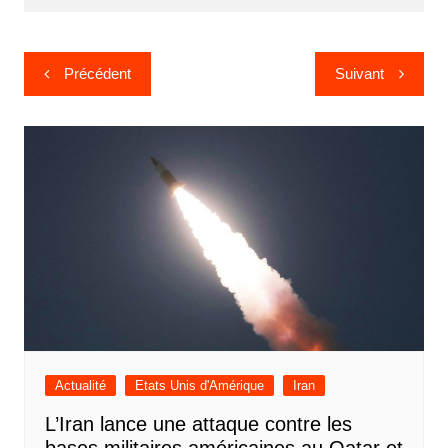
Navigation
Précédent
Suivant
de
l’article
Actualité
Etats Unis d'Amérique
Iran
L’Iran lance une attaque contre les