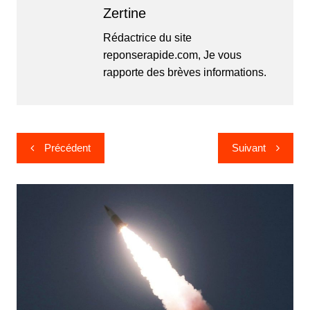
Zertine
Rédactrice du site
reponserapide.com, Je vous
rapporte des brèves informations.
Navigation
Précédent
Suivant
de
l’article