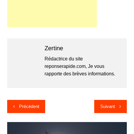
Zertine
Rédactrice du site
reponserapide.com, Je vous
rapporte des brèves informations.
Navigation
Précédent
Suivant
de
l’article