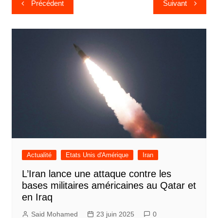
Précédent
Suivant
de
l’article
Actualité
Etats Unis d'Amérique
Iran
L’Iran lance une attaque contre les
bases militaires américaines au Qatar et
en Iraq
Said Mohamed
23 juin 2025
0