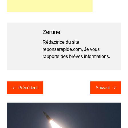
Zertine
Rédactrice du site
reponserapide.com, Je vous
rapporte des brèves informations.
Navigation
Précédent
Suivant
de
l’article