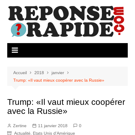
Aller
au
contenu
Accueil
2018
janvier
Trump: «Il vaut mieux coopérer avec la Russie»
Trump: «Il vaut mieux coopérer
avec la Russie»
Zertine
11 janvier 2018
0
Actualité
,
Etats Unis d'Amérique