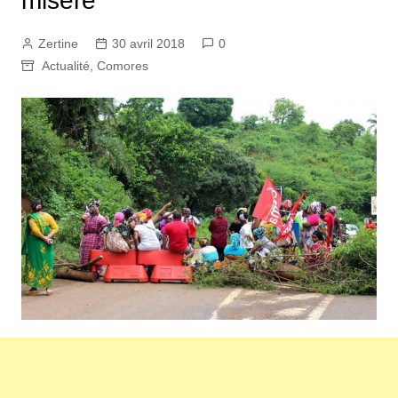
misère
Zertine
30 avril 2018
0
Actualité
,
Comores