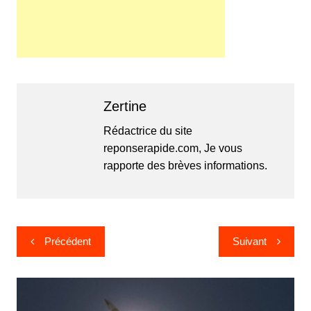
Zertine
Rédactrice du site
reponserapide.com, Je vous
rapporte des brèves informations.
Navigation
Précédent
Suivant
de
l’article