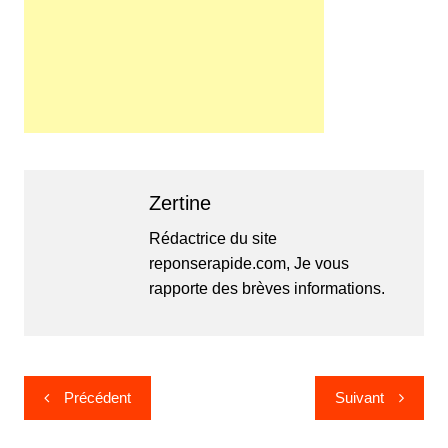
Zertine
Rédactrice du site
reponserapide.com, Je vous
rapporte des brèves informations.
Navigation
Précédent
Suivant
de