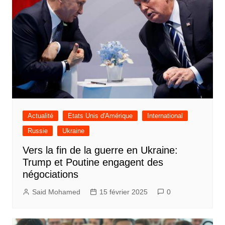
Actualité
Etats Unis d'Amérique
International
Russie
Ukraine
Vers la fin de la guerre en Ukraine:
Trump et Poutine engagent des
négociations
Said Mohamed
15 février 2025
0