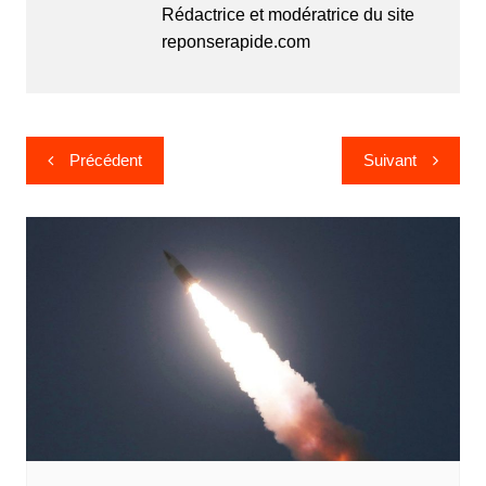
Rédactrice et modératrice du site
reponserapide.com
Navigation
Précédent
Suivant
de
l’article