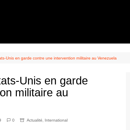
ts-Unis en garde contre une intervention militaire au Venezuela
tats-Unis en garde
on militaire au
9
0
Actualité
,
International