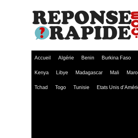
Aller
au
contenu
Accueil
Algérie
Benin
Burkina Faso
Kenya
Libye
Madagascar
Mali
Maro
Tchad
Togo
Tunisie
Etats Unis d’Amér