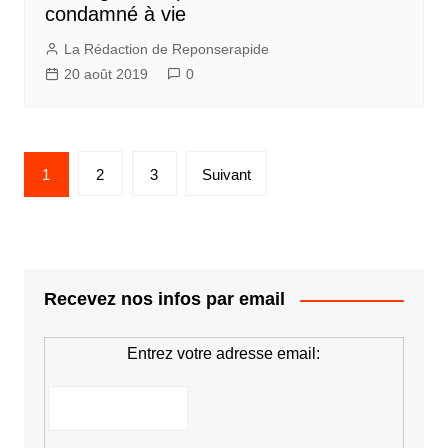
condamné à vie
La Rédaction de Reponserapide
20 août 2019
0
Pagination
1
2
3
Suivant
des
publications
Recevez nos infos par email
Entrez votre adresse email: