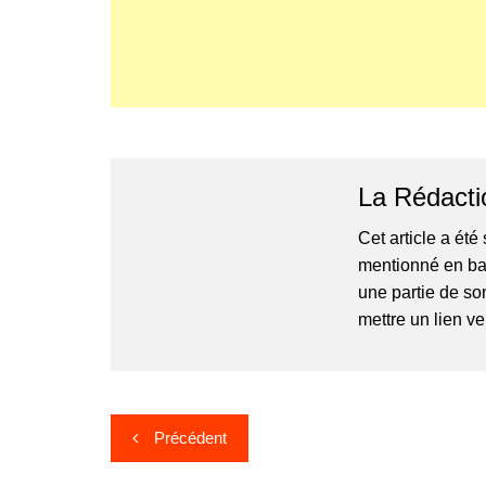
La Rédacti
Cet article a ét
mentionné en bas 
une partie de so
mettre un lien v
Navigation
Précédent
de