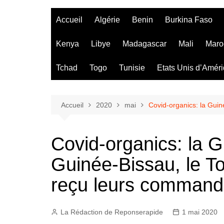
Accueil
Algérie
Benin
Burkina Faso
Kenya
Libye
Madagascar
Mali
Maro
Tchad
Togo
Tunisie
Etats Unis d’Amér
Accueil
2020
mai
Covid-organics: la Guin
Covid-organics: la G
Guinée-Bissau, le To
reçu leurs comman
La Rédaction de Reponserapide
1 mai 2020