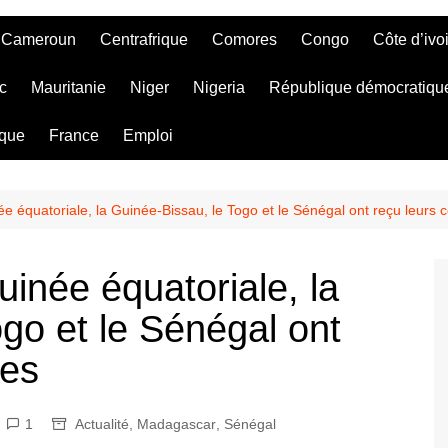
Cameroun
Centrafrique
Comores
Congo
Côte d’ivo
c
Mauritanie
Niger
Nigeria
République démocratiqu
ique
France
Emploi
ée équatoriale, la Guinée-Bissau, le Togo et le Sénégal ont reçu leur
uinée équatoriale, la
go et le Sénégal ont
des
1
Actualité
,
Madagascar
,
Sénégal