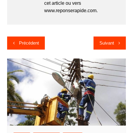
cet article ou vers
www.reponserapide.com.
Navigation
Précédent
Suivant
de
l’article