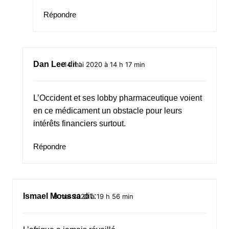
Répondre
Dan Lee
dit :
14 mai 2020 à 14 h 17 min
L’Occident et ses lobby pharmaceutique voient
en ce médicament un obstacle pour leurs
intérêts financiers surtout.
Répondre
Ismael Moussa
dit :
8 mai 2020 à 19 h 56 min