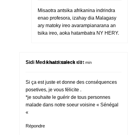
Misaotra antsika afrikanina indrindra
enao profesora, izahay dia Malagasy
ary matoky ireo avarampianarana an
tsika ireo, aoka hatambatra NY HERY.
Sidi Med khatri saleck
dit :
18 mai 2020 à 19 h 01 min
Si ça est juste et donne des conséquences
posetives, je vous félicite .
*je souhaite le guérir de tous personnes
malade dans notre soeur voisine « Sénégal
«
Répondre