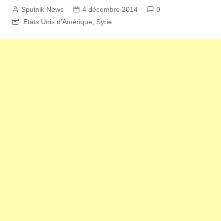
Sputnik News
4 décembre 2014
0
Etats Unis d'Amérique
,
Syrie