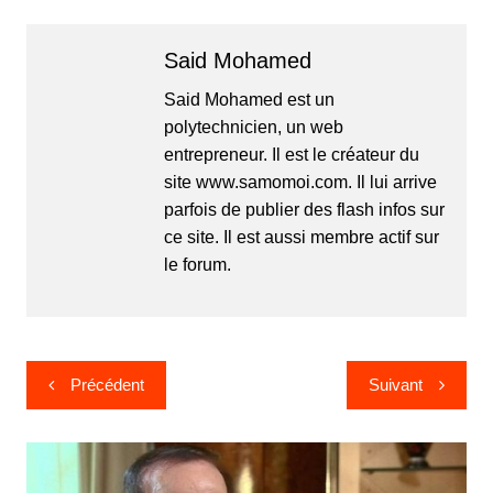
Said Mohamed
Said Mohamed est un
polytechnicien, un web
entrepreneur. Il est le créateur du
site www.samomoi.com. Il lui arrive
parfois de publier des flash infos sur
ce site. Il est aussi membre actif sur
le forum.
Navigation
Précédent
Suivant
de
l’article