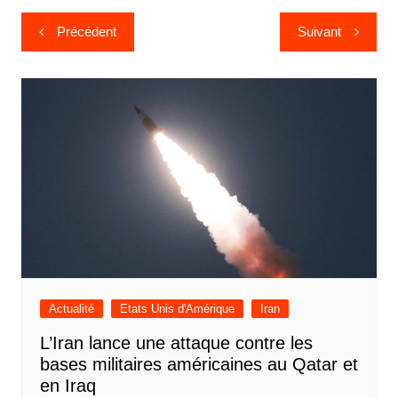
Navigation
Précédent
Suivant
de
l’article
Actualité
Etats Unis d'Amérique
Iran
L’Iran lance une attaque contre les
bases militaires américaines au Qatar et
en Iraq