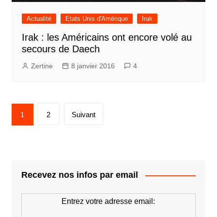
Actualité
Etats Unis d'Amérique
Irak
Irak : les Américains ont encore volé au
secours de Daech
Zertine
8 janvier 2016
4
Pagination
1
2
Suivant
des
publications
Recevez nos infos par email
Entrez votre adresse email: