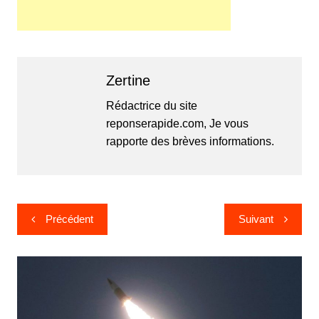
Zertine
Rédactrice du site
reponserapide.com, Je vous
rapporte des brèves informations.
Navigation
Précédent
Suivant
de
l’article